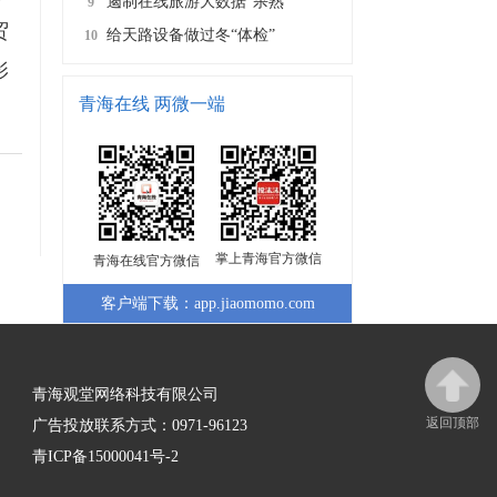
遏制在线旅游大数据“杀熟”
9
贸
给天路设备做过冬“体检”
10
影
青海在线 两微一端
掌上青海官方微信
青海在线官方微信
客户端下载：app.jiaomomo.com
青海观堂网络科技有限公司
返回顶部
广告投放联系方式：0971-96123
青ICP备15000041号-2