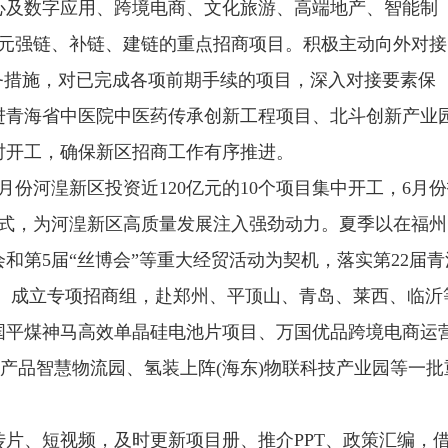
及数字应用、跨境电商、文化旅游、高端地产、智能制
余亿元强链、补链、建链的重点招商项目。积极主动向外对接
务措施，对已完成各项前期手续的项目，深入对接要素保
进青海省中医院中医药传承创新工程项目、北斗创新产业
时开工，确保新区招商工作有序推进。
河湟新区投资近120亿元的10个项目集中开工，6月份
仪式，为河湟新区高质量发展注入强劲动力。夏季以在福州
和第5届“丝博会”等重大经贸活动为契机，落实第22届青
亿元。成立专项招商组，赴郑州、平顶山、青岛、莱西、临沂
国平煤神马高效单晶硅电池片项目、万国优品跨境电商运
农产品智慧物流园、氢装上阵(海东)物联科技产业园等一批
、短视频，及时更新项目册、推介PPT、政策汇编，