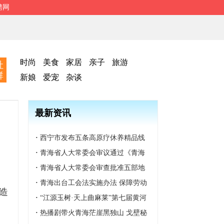
聘网
时尚
美食
家居
亲子
旅游
社
群
新娘
爱宠
杂谈
最新资讯
·
西宁市发布五条高原疗休养精品线
路
·
青海省人大常委会审议通过《青海
省湿地保护条例》
·
青海省人大常委会审查批准五部地
方性法规
·
青海出台工会法实施办法 保障劳动
造
者合法权益
·
“江源玉树·天上曲麻莱”第七届黄河
源生态文化旅游系列活动开幕
·
热播剧带火青海茫崖黑独山 戈壁秘