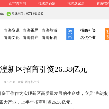
西宁汽车网
搅沫沫婚嫁
搅沫沫家居
青海招
iao
热线电话：0971-6111986
青海资讯
青海视界
青海旅游
招商引资
资
讯
青海文化
青海特产
青海招聘
名优企业
湟新区招商引资26.38亿元
09:37:00
来源:
西海都市报
工作作为实现新区高质量发展的生命线，立足“先进制
大产业，上半年招商引资26.38亿元。