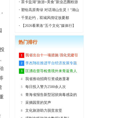
境走出影视文旅融合新路
·
茶卡盐湖“旅游+美食”新业态圈粉游
客
·
塑绘高原青绿 对话湖山生灵！“湖山
，
对话” 雕塑展在西宁青海美术馆开幕
·
千里赴约，双城风情绽放夏都
·
【2026看果洛“五个文化”媒体行】
园
舞剧《雪山大地》本土版亮相2026玛
热门排行
域格萨尔文化旅游节迎宾晚会
投
我省出台十一项措施 强化党建引
1
、
领推动全省非公企业和社会组织复工
李杰翔在推进平台经济发展专题
2
洽
复产
会上强调 适应数字经济发展大势 打
匡湧在督导检查境外来青返青人
3
等
造网络交易支撑平台 加快推动青海特
员疫情防控工作时强调 切实提高疫情
我省推动招商引资成效显著
4
营
色资源产品走出去创效益
防控警惕性 严防境外疫情输入风险
每日投入警力2500余人次
5
战“疫”，青海公安在行动
青海省报告新型冠状病毒感染的
6
重
肺炎新增确诊病例0例
采摘园里的笑声
7
文化旅游助力脱贫攻坚
8
借