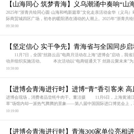
【山海同心 筑梦青海】义乌潮涌中奏响“山海
2025年“浙青共绘同心圆·山海和鸣新篇章”文化走亲活动金华（义乌
际商贸城四区广场，初冬的暖阳洒在涌动的人潮上。2025年“浙青共
09:38:00
【坚定信心 实干争先】青海省与全国同步启
11月7日，全国“丝路云品”电商月活动在上海“进博会”启动，我
动并组织实施活动。 本次活动以“电商链通天下 丝路云聚未来”为
10:59:00
【进博会青海进行时】进博“青”香引客来 
进博会现场，消费者品尝牦牛肉干。董洁摄 11月6日，上海黄浦江
际进口博览会青海馆见闻
草”场馆内却一派热气腾腾的景象——第八届中国国际进口博览会上
10:19:00
【进博会青海进行时】青海300家单位亮相