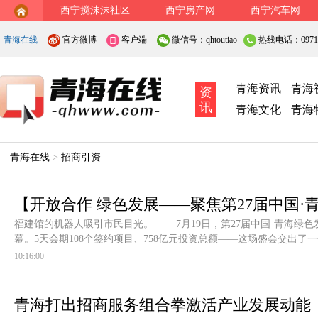
西宁搅沫沫社区
西宁房产网
西宁汽车网
青海在线
官方微博
客户端
微信号：qhtoutiao
热线电话：0971-
青海资讯
青海
资
讯
青海文化
青海
青海在线
>
招商引资
【开放合作 绿色发展——聚焦第27届中国
福建馆的机器人吸引市民目光。 7月19日，第27届中国·青海绿
会】“绿色之约”结硕果 青洽会签约758亿元
幕。5天会期108个签约项目、758亿元投资总额——这场盛会交出
10:16:00
青海打出招商服务组合拳激活产业发展动能