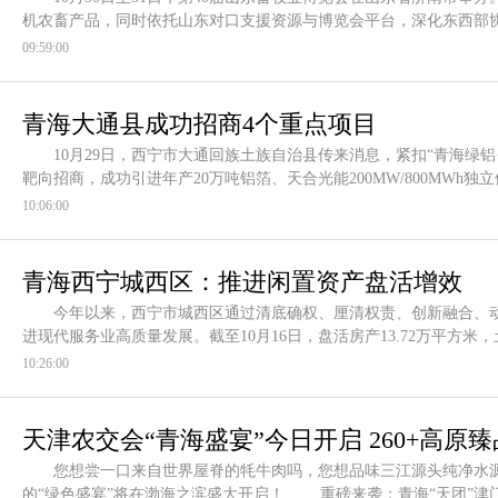
机农畜产品，同时依托山东对口支援资源与博览会平台，深化东西
09:59:00
青海大通县成功招商4个重点项目
10月29日，西宁市大通回族土族自治县传来消息，紧扣“青海绿铝
靶向招商，成功引进年产20万吨铝箔、天合光能200MW/800MWh
10:06:00
青海西宁城西区：推进闲置资产盘活增效
今年以来，西宁市城西区通过清底确权、厘清权责、创新融合、动
进现代服务业高质量发展。截至10月16日，盘活房产13.72万平方
10:26:00
天津农交会“青海盛宴”今日开启 260+高原
您想尝一口来自世界屋脊的牦牛肉吗，您想品味三江源头纯净水源
的“绿色盛宴”将在渤海之滨盛大开启！ 重磅来袭：青海“天团”津