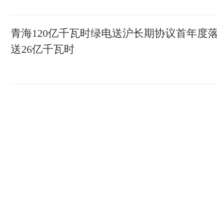
青海120亿千瓦时绿电送沪长期协议首年度
送26亿千瓦时