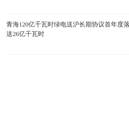
青海120亿千瓦时绿电送沪长期协议首年度
送26亿千瓦时