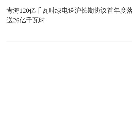
青海120亿千瓦时绿电送沪长期协议首年度
送26亿千瓦时