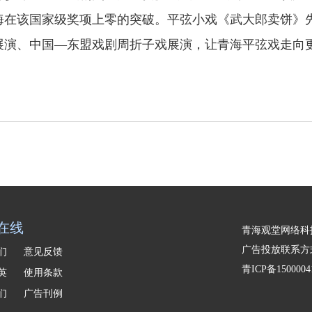
海在该国家级奖项上零的突破。平弦小戏《武大郎卖饼》
展演、中国—东盟戏剧周折子戏展演，让青海平弦戏走向
在线
青海观堂网络科
广告投放联系方式：
我们
意见反馈
青ICP备1500004
精英
使用条款
我们
广告刊例