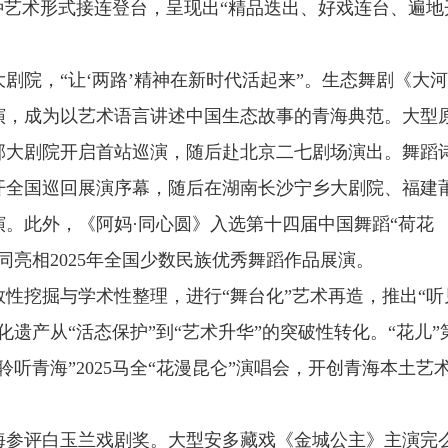
种艺术形式接连登台，呈现出“精品迭出、好戏连台、遍地
剧院，“让‘两路’精神在新时代活起来”。生态舞剧《大
演，成为以艺术语言讲述中国生态故事的青海典范。大型
邦大剧院开启首站巡演，随后赴北京二七剧场演出。舞蹈
开全国巡回展演序幕，随后在湖南长沙宁乡大剧院、福建
。此外，《阿妈·同心圆》入选第十四届中国舞蹈“荷花
同亮相2025年全国少数民族优秀舞蹈作品展演。
性挖掘与学术性整理，进行“舞台化”艺术再造，推出“听
遗产从“活态保护”到“艺术升华”的突破性转化。“花儿”
听青海”2025马全“花漫昆仑”演唱会，开创青海本土艺
参评白玉兰戏剧奖。大型安多藏戏《金城公主》主演完