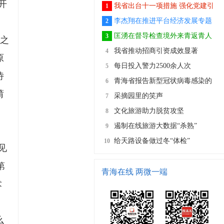
开
我省出台十一项措施 强化党建引
1
领推动全省非公企业和社会组织复工
李杰翔在推进平台经济发展专题
2
复产
会上强调 适应数字经济发展大势 打
匡湧在督导检查境外来青返青人
3
河之
造网络交易支撑平台 加快推动青海特
员疫情防控工作时强调 切实提高疫情
我省推动招商引资成效显著
4
原
色资源产品走出去创效益
防控警惕性 严防境外疫情输入风险
每日投入警力2500余人次
5
诗
战“疫”，青海公安在行动
青海省报告新型冠状病毒感染的
6
莆
肺炎新增确诊病例0例
采摘园里的笑声
7
文化旅游助力脱贫攻坚
8
遏制在线旅游大数据“杀熟”
9
给天路设备做过冬“体检”
10
见
第
青海在线 两微一端
术
么