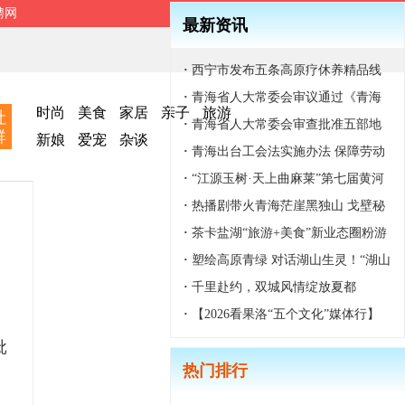
聘网
最新资讯
·
西宁市发布五条高原疗休养精品线
路
·
青海省人大常委会审议通过《青海
时尚
美食
家居
亲子
旅游
社
省湿地保护条例》
·
青海省人大常委会审查批准五部地
群
新娘
爱宠
杂谈
方性法规
·
青海出台工会法实施办法 保障劳动
者合法权益
·
“江源玉树·天上曲麻莱”第七届黄河
源生态文化旅游系列活动开幕
·
热播剧带火青海茫崖黑独山 戈壁秘
境走出影视文旅融合新路
·
茶卡盐湖“旅游+美食”新业态圈粉游
客
·
塑绘高原青绿 对话湖山生灵！“湖山
对话” 雕塑展在西宁青海美术馆开幕
·
千里赴约，双城风情绽放夏都
·
【2026看果洛“五个文化”媒体行】
舞剧《雪山大地》本土版亮相2026玛
批
热门排行
域格萨尔文化旅游节迎宾晚会
、