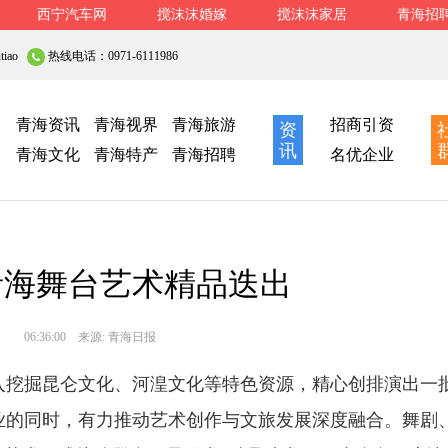
西宁汽车网
搅沫沫婚嫁
搅沫沫家居
青海招
iao
热线电话：0971-6111986
青海资讯
青海视界
青海旅游
招商引资
资
讯
青海文化
青海特产
青海招聘
名优企业
年青海舞台艺术精品迭出
06:36:00
来源:
青海日报
入挖掘昆仑文化、河湟文化等特色资源，精心创排演出一
业的同时，有力推动艺术创作与文旅发展深度融合。舞剧