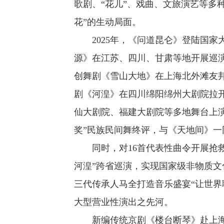
歌剧、“花儿”、戏曲、文旅演艺等多
花”的生动局面。
2025年，《问道昆仑》登陆国家大
源》在江苏、四川、甘肃等地开展巡
创舞剧《雪山大地》在上海北外滩友
剧《河湟》在四川绵阳绵州大剧院拉
仙大剧院、福建大剧院等多地舞台上演
奖”民族民间舞终评，与《天地间》一
同时，对16首代表性曲令开展抢救
河湟”跨省巡演，实现国家级非物质文化
三代传承人马全打造音乐盛宴“让世界聆
大型营业性演出之先河。
新编传统京剧《楼台断琴》赴上海