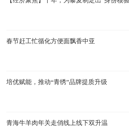
【经济聚焦】十年，为藜麦制定出“身份核验
春节赶工忙循化方便面飘香中亚
培优赋能，推动“青绣”品牌提质升级
青海牛羊肉年关走俏线上线下双升温