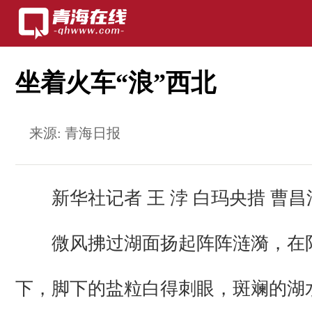
坐着火车“浪”西北
来源:
青海日报
新华社记者 王 浡 白玛央措 曹昌
微风拂过湖面扬起阵阵涟漪，在
下，脚下的盐粒白得刺眼，斑斓的湖